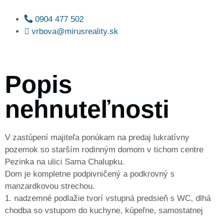
0904 477 502
vrbova@mirusreality.sk
Popis
nehnuteľnosti
V zastúpení majiteľa ponúkam na predaj lukratívny
pozemok so starším rodinným domom v tichom centre
Pezinka na ulici Sama Chalupku.
Dom je kompletne podpivničený a podkrovný s
manzardkovou strechou.
1. nadzemné podlažie tvorí vstupná predsieň s WC, dlhá
chodba so vstupom do kuchyne, kúpeľne, samostatnej