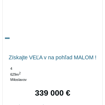
Získajte VEĽA v na pohľad MALOM !
4
2
629m
Miloslavov
339 000 €