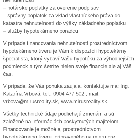
nehnuteľnosti
– notárske poplatky za overenie podpisov
– správny poplatok za vklad vlastníckeho práva do
katastra nehnuteľností do výšky základného poplatku
– služby hypotekárneho poradcu
V prípade financovania nehnuteľnosti prostredníctvom
hypotekárneho úveru je Vám k dispozícii hypotekárny
špecialista, ktorý vybaví Vašu hypotéku za výhodnejších
podmienok a tým šetríte nielen svoje financie ale aj Váš
čas.
V prípade, že Vás ponuka zaujala, kontaktujte ma: Ing.
Katarína Vrbová, tel.: 0904 477 502 , mail:
vrbova@mirusreality.sk, www.mirusreality.sk
Všetky technické údaje podliehajú zmenám a sú
založené na informáciách poskytnutých majiteľom.
Financovanie je možné aj prostredníctvom
hypotekárneho úveru, pripraveného na mieru pre