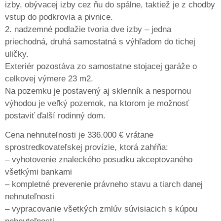
izby, obývacej izby cez ňu do spálne, taktiež je z chodby
vstup do podkrovia a pivnice.
2. nadzemné podlažie tvoria dve izby – jedna
priechodná, druhá samostatná s výhľadom do tichej
uličky.
Exteriér pozostáva zo samostatne stojacej garáže o
celkovej výmere 23 m2.
Na pozemku je postavený aj sklenník a nespornou
výhodou je veľký pozemok, na ktorom je možnosť
postaviť ďalší rodinný dom.
Cena nehnuteľnosti je 336.000 € vrátane
sprostredkovateľskej provízie, ktorá zahŕňa:
– vyhotovenie znaleckého posudku akceptovaného
všetkými bankami
– kompletné preverenie právneho stavu a tiarch danej
nehnuteľnosti
– vypracovanie všetkých zmlúv súvisiacich s kúpou