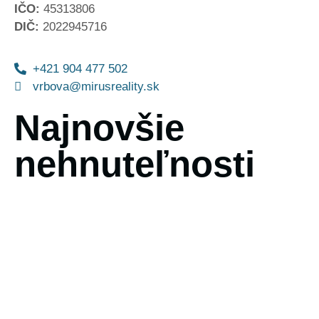
IČO:
45313806
DIČ:
2022945716
+421 904 477 502
vrbova@mirusreality.sk
Najnovšie
nehnuteľnosti