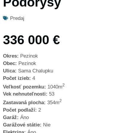
Pôdorysy
Predaj
336 000 €
Okres:
Pezinok
Obec:
Pezinok
Ulica:
Sama Chalupku
Počet izieb:
4
2
Veľkosť pozemku:
1040m
Vek nehnuteľnosti:
53
2
Zastavaná plocha:
354m
Počet podlaží:
2
Garáž:
Áno
Garážové státie:
Nie
Elektrina:
Áno