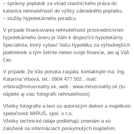
– správny poplatok za vklad vlastníckeho práva do
katastra nehnuteľností do výšky základného poplatku
– služby hypotekárneho poradcu
V prípade financovania nehnuteľnosti prostredníctvom
hypotekárneho úveru je Vám k dispozícii hypotekárny
špecialista, ktorý vybaví Vašu hypotéku za výhodnejších
podmienok a tým šetríte nielen svoje financie, ale aj Váš
čas.
V prípade, že Vás ponuka zaujala, kontaktujte ma: Ing.
Katarína Vrbová, tel.: 0904 477 502 , mail:
vrbova@mirusreality.sk, web : www.mirusreality.sk (tu
nájdete aj viac fotografií nehnuteľnosti)
Všetky fotografie a text sú autorským dielom a majetkom
spoločnosti MIRUS, spol. s r.o.
Všetky technické údaje podliehajú zmenám a sú
založené na informáciách poskytnutých majiteľom.