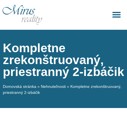
Ponuka nehnuteľnosti
Správa nehnuteľnosti
Kompletne
zrekonštruovaný,
priestranný 2-izbáčik
Domovská stránka
»
Nehnuteľnosti
»
Kompletne zrekonštruovaný,
priestranný 2-izbáčik