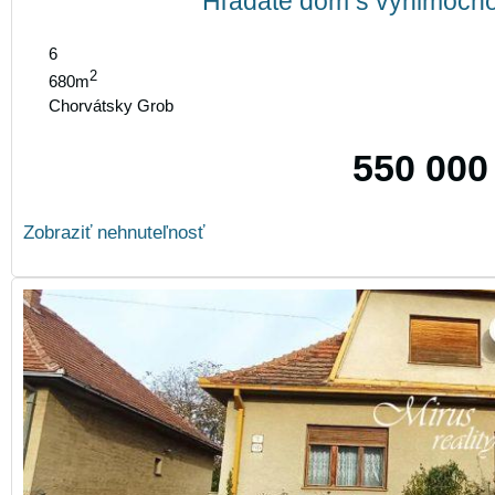
Hľadáte dom s výnimočno
6
2
680m
Chorvátsky Grob
550 000
Zobraziť nehnuteľnosť