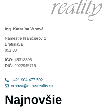
Ing. Katarína Vrbová
Námestie hraničiarov 2
Bratislava
851 03
IČO:
45313806
DIČ:
2022945716
+421 904 477 502
vrbova@mirusreality.sk
Najnovšie