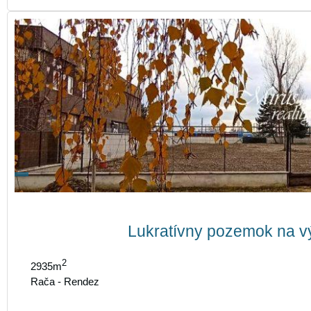
Lukratívny pozemok na v
2
2935m
Rača - Rendez