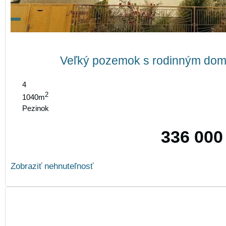
Veľký pozemok s rodinným domo
4
2
1040m
Pezinok
336 000
Zobraziť nehnuteľnosť