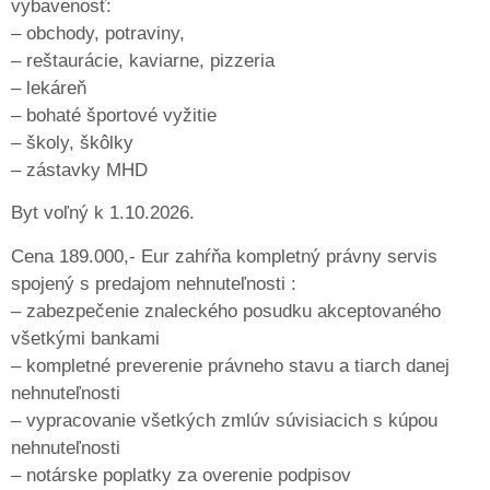
vybavenosť:
– obchody, potraviny,
– reštaurácie, kaviarne, pizzeria
– lekáreň
– bohaté športové vyžitie
– školy, škôlky
– zástavky MHD
Byt voľný k 1.10.2026.
Cena 189.000,- Eur zahŕňa kompletný právny servis
spojený s predajom nehnuteľnosti :
– zabezpečenie znaleckého posudku akceptovaného
všetkými bankami
– kompletné preverenie právneho stavu a tiarch danej
nehnuteľnosti
– vypracovanie všetkých zmlúv súvisiacich s kúpou
nehnuteľnosti
– notárske poplatky za overenie podpisov