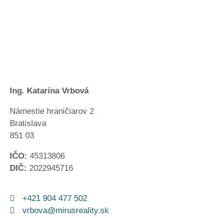
Ing. Katarína Vrbová
Námestie hraničiarov 2
Bratislava
851 03
IČO:
45313806
DIČ:
2022945716
+421 904 477 502
vrbova@mirusreality.sk