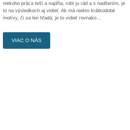
niekoho práca teší a napĺňa, robí ju rád a s nadšením, je
to na výsledkoch aj vidieť. Ak má niekto krátkodobé
motívy, či sa len hľadá, je to vidieť rovnako…
VIAC O NÁS